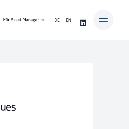
Für Asset Manager
DE
EN
eues